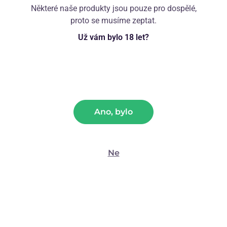
nabídku erotických
Některé naše produkty jsou pouze pro dospělé,
pomůcek pro páry.
proto se musíme zeptat.
Španělské mušky
Už vám bylo 18 let?
Tsunami of Love (30 ml)
CHCI SE PODÍVAT
(999)
499
Kč
599
Kč
Ano, bylo
Ne
Zákazníci také vyhledávají
Erotické prádlo
Feromony a afrodiziaka pro ženy
Feromony a afrodiziaka pro muže
Španělské mušky