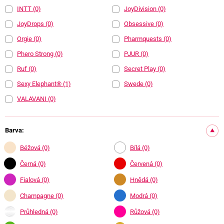
INTT
(0)
JoyDivision
(0)
JoyDrops
(0)
Obsessive
(0)
Orgie
(0)
Pharmquests
(0)
Phero Strong
(0)
PJUR
(0)
Ruf
(0)
Secret Play
(0)
Sexy Elephant®
(1)
Swede
(0)
VALAVANI
(0)
Barva:
Béžová
(0)
Bílá
(0)
Černá
(0)
Červená
(0)
Fialová
(0)
Hnědá
(0)
Champagne
(0)
Modrá
(0)
Průhledná
(0)
Růžová
(0)