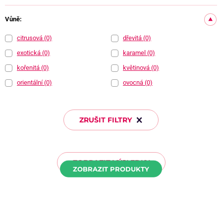
Vůně:
citrusová
(0)
dřevitá
(0)
exotická
(0)
karamel
(0)
kořenitá
(0)
květinová
(0)
orientální
(0)
ovocná
(0)
ZRUŠIT FILTRY
ZOBRAZIT VÝSLEDKY
ZOBRAZIT PRODUKTY
Nejprodávanější
Nejnovější
Od
nejlevnějšího