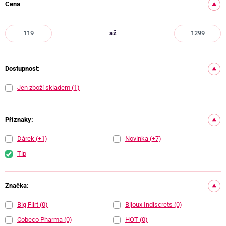
Cena
až
Dostupnost:
Jen zboží skladem
(1)
Příznaky:
Dárek
(+1)
Novinka
(+7)
Tip
Značka:
Big Flirt
(0)
Bijoux Indiscrets
(0)
Cobeco Pharma
(0)
HOT
(0)