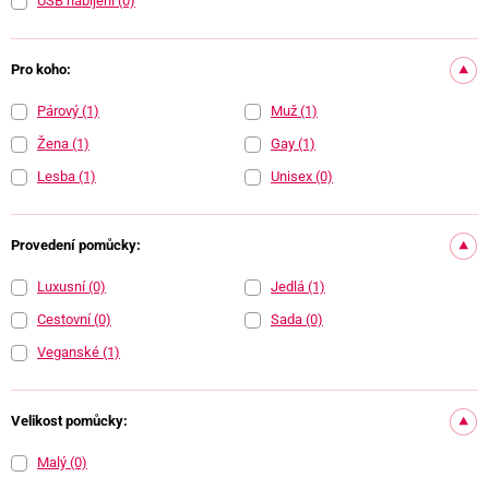
USB nabíjení
(0)
Pro koho:
Párový
(1)
Muž
(1)
Žena
(1)
Gay
(1)
Lesba
(1)
Unisex
(0)
Provedení pomůcky:
Luxusní
(0)
Jedlá
(1)
Cestovní
(0)
Sada
(0)
Veganské
(1)
Velikost pomůcky:
Malý
(0)