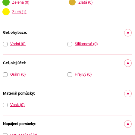
Zelená
(0)
Zlatá
(0)
Žlutá
(1)
Gel, olej báze:
Vodní
(0)
Silikonová
(0)
Gel, olej účel:
Orální
(0)
Hřejivý
(0)
Materiál pomůcky:
Vosk
(0)
Napájení pomůcky: