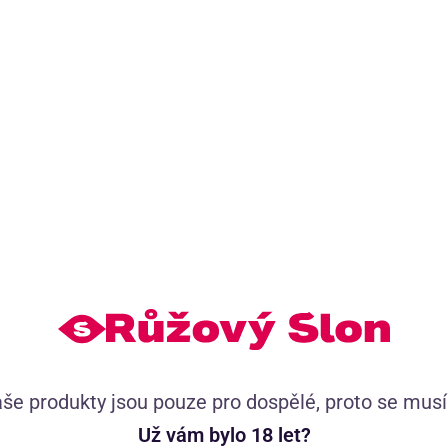
Doporučujeme přikoupit
(5)
Vakuová pumpa na prsa Rose Gold
Zdarma
še produkty jsou pouze pro dospělé, proto se mus
Už vám bylo 18 let?