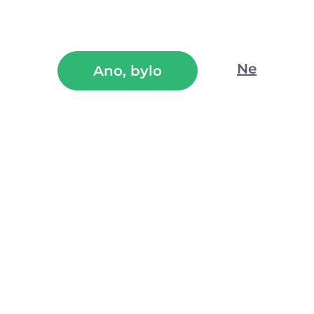
Ne
Ano, bylo
Manuální vakuová pumpa na prsa se silným podtlakem a
dvěma akrylovými vaničkami s manžetami zvětší ňadra a
zvýší jejich citlivost. Nabízíme je ve vel. M nebo L.
(4)
Skladem
od 1 333
Kč
1 899
Kč
VYBERTE VARIANTU