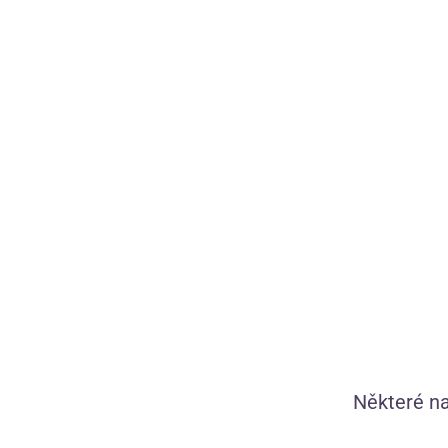
0
Vakuová pumpa na vaginu Rose Gold
Zdarma
Některé na