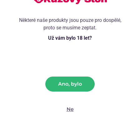
Hodnocení našich testerů
Některé naše produkty jsou pouze pro dospělé,
proto se musíme zeptat.
Už vám bylo 18 let?
Parametry
Návod
Ano, bylo
Podrobný rozbor vlastností
Ne
Doplňkové informace