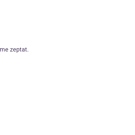
instagramu
íme zeptat.