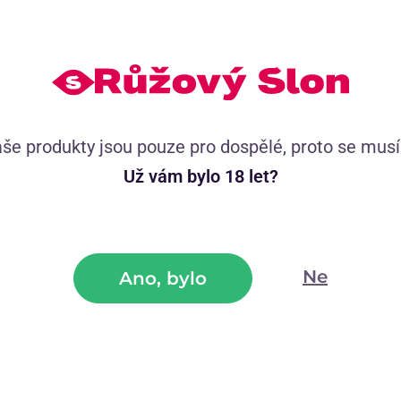
Tvořte s námi komunitu Růžového slona.
 hashtag
#ruzovyslon
a sdílejte své zážitky na 
še produkty jsou pouze pro dospělé, proto se mus
Už vám bylo 18 let?
Ne
Ano, bylo