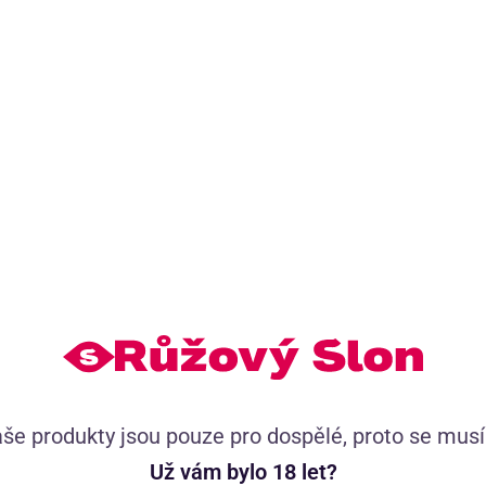
5
Kožené důtky s 8 třásněmi, 35 cm dlouhými. Poctivá česká
ruční práce z kvalitní kůže. Dobře se drží a hrátky s nimi
budou parádní.
(80)
Skladem
629
Kč
še produkty jsou pouze pro dospělé, proto se mus
999
Kč
Už vám bylo 18 let?