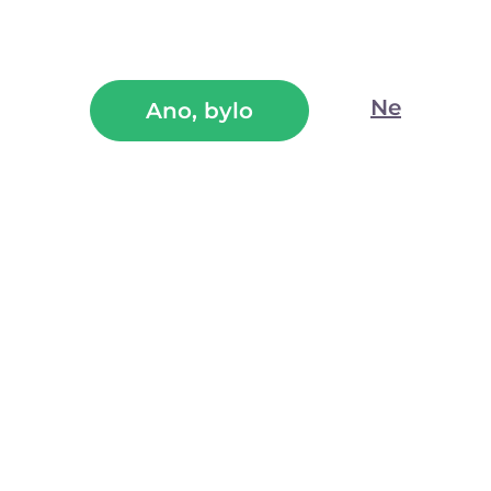
—
+
Ne
Ano, bylo
Dotaz k produktu
 produktu
bné lano je dokonalým společníkem pro vaše bondage hrátky. S pr
stop) vám poskytne dostatek materiálu pro vytvoření složitých těl
 nylonu, který zaručuje dlouhou životnost a snadnou údržbu. Díky sv
entovat se svazováním rukou a nohou, ale zároveň uspokojí i náročněj