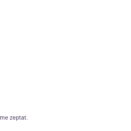
Vibrační patrona Starry Bea (8 cm)
Tip
Dárek
íme zeptat.