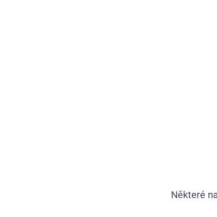
Ochranný prací sáček Wash Bag
Tip
Některé na