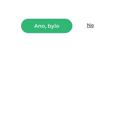
Vyladěný orální lubrikační gel bez cukru s úžasnou přírodní
chutí a vůní jahodových bonbónů promění orální hrátky v
lahodnou ochutnávku intimních partií.
Ne
Ano, bylo
(69)
Skladem
299
Kč
499
Kč
se slevovým kupónem
239
Kč
LETO20
—
+