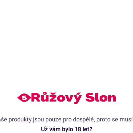
Doporučujeme přikoupit
(8)
Orální lubrikační gel Strawberry Candy (30
ml)
Tip
še produkty jsou pouze pro dospělé, proto se mus
Už vám bylo 18 let?