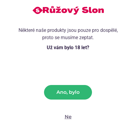
869
Kč
699
Kč
1 299
Kč
1 299
Kč
VYBERTE VARIANTU
VYBERTE VARIANTU
Některé naše produkty jsou pouze pro dospělé,
proto se musíme zeptat.
Už vám bylo 18 let?
Ano, bylo
Ne
Černé body Lady Boss
Černé body s odepínací
podprsenkou Eveline