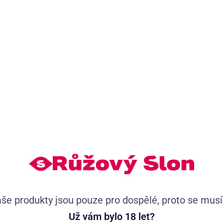
Podobné produkty skladem
(13
Krajkové kalhotky Royal Flower
še produkty jsou pouze pro dospělé, proto se mus
Už vám bylo 18 let?