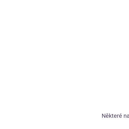
Krajkové kalhotky Grace
Některé na