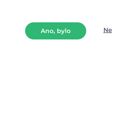
Kalhotky s volným klínem a mašličkami připoutají
mužskou pozornost a z ženského zadečku udělají dezert k
nakousnutí.
Ne
Ano, bylo
(78)
Skladem
od 209
Kč
499
Kč
VYBERTE VARIANTU