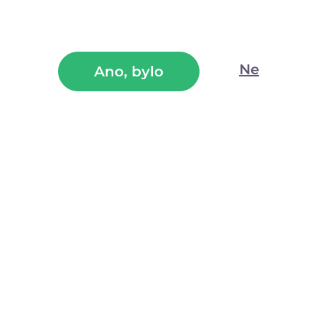
Tip
Ne
Ano, bylo
Osvědčené španělské mušky s extraktem rostliny Muira
puama a maca peruánská jsou unisex doplňkem stravy pro
podporu sexuality a hormonální rovnováhy.
(999)
Skladem