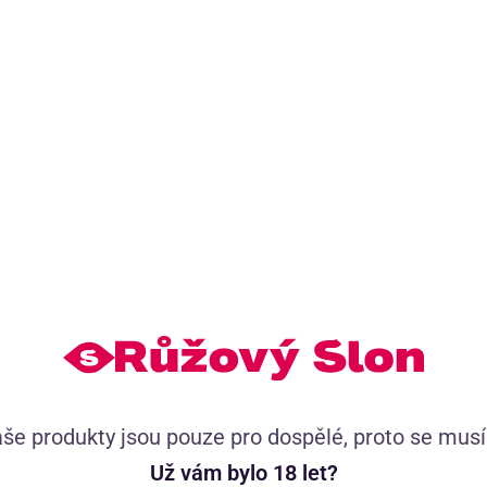
o vás exkluzivní obsah
Tisíce spokojených zákazn
h videí
52 516 uživatelských recenzí,
 a Dominika
se známkou 4.8
větem sexu
Tisíce příběhů pro tvou inspiraci
Doporučujeme přikoupit
(6)
še produkty jsou pouze pro dospělé, proto se mus
Španělské mušky Tsunami of Love (30 ml)
Už vám bylo 18 let?