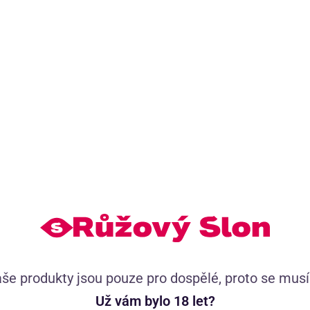
 a Dominika
se známkou 4.8
větem sexu
Tisíce příběhů pro tvou inspiraci
Doporučujeme přikoupit
(6)
Růžová svítící pouta na nohy Pink Baddie
še produkty jsou pouze pro dospělé, proto se mus
Už vám bylo 18 let?