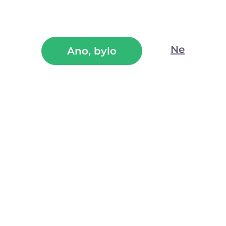
Ne
Ano, bylo
Pohodlná koženková pouta na nohy v syté růžové barvě
díky fluorescenčnímu povrchu svítí ve tmě a umocní
zážitek z BDSM hrátek. Nastavitelné popruhy padnou na
ženský i mužský kotník.
(1)
Skladem
766
Kč
1 199
Kč