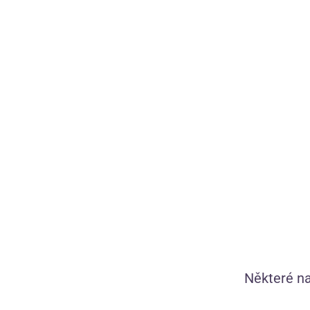
Vše skladem,
zítra doručíme
Kamila, Verča
tě provedou s
ml)
Hřejivý lubrikační gel Sexy Elephant (100
ml)
Některé na
Tip