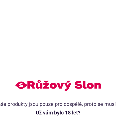
o vás exkluzivní obsah
Tisíce spokojených zákazn
h videí
52 504 uživatelských recenzí,
 a Dominika
se známkou 4.8
větem sexu
Tisíce příběhů pro tvou inspiraci
Doporučujeme přikoupit
(6)
še produkty jsou pouze pro dospělé, proto se mus
Už vám bylo 18 let?