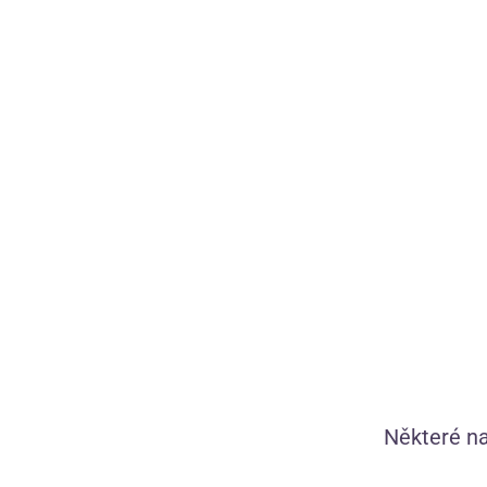
Diskrétní doprava
zdarma nad 1 200 Kč
Chystáme pr
90 dní na
bezplatné vrácení
1 449 vlastníc
Vše skladem,
zítra doručíme
Kamila, Verča
tě provedou s
Některé na