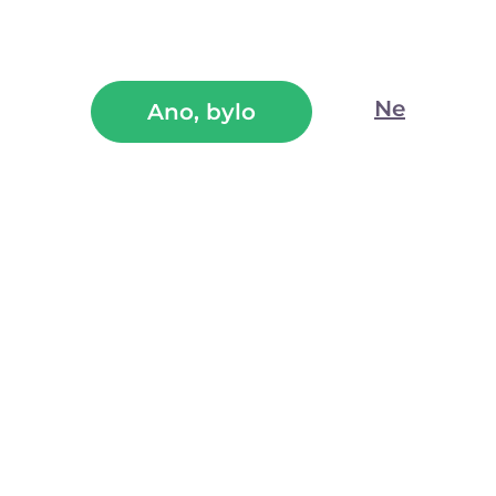
Čistič na erotické pomůcky Toy Cleaner (150
ml)
Ne
Ano, bylo
Vylepšená verze osvědčeného čisticího spreje na erotické
pomůcky s praktickým rozprašovačem. Bez alkoholu, ve
velkém 150ml balení, které vydrží dlouho.