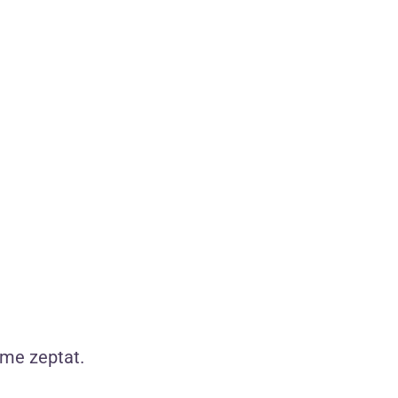
íků
Naše produkty sami testujeme
2 190 pečlivě vybraných produktů
Jen ty, které sami používáme
íme zeptat.