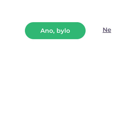
Doporučujeme přikoupit
(6)
Ne
Ano, bylo
Čistič na erotické pomůcky Toy Cleaner (150
ml)