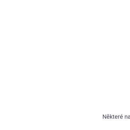
Diskrétní doprava
zdarma nad 1 200 Kč
Chystáme pr
90 dní na
bezplatné vrácení
1 449 vlastníc
Vše skladem,
zítra doručíme
Kamila, Verča
tě provedou s
Některé na