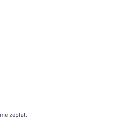
Zobrazit produkty značky Adore
íků
Naše produkty sami testujeme
2 190 pečlivě vybraných produktů
Jen ty, které sami používáme
íme zeptat.