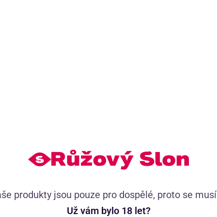
o vás exkluzivní obsah
Tisíce spokojených zákazn
h videí
52 516 uživatelských recenzí,
 a Dominika
se známkou 4.8
větem sexu
Tisíce příběhů pro tvou inspiraci
še produkty jsou pouze pro dospělé, proto se mus
Už vám bylo 18 let?