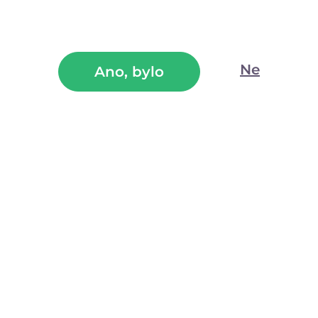
lahodnou ochutnávku intimních partií.
(69)
Skladem
Ne
Ano, bylo
299
Kč
499
Kč
se slevovým kupónem
239
Kč
LETO20
—
+
V balení najdete
Recenze
(8)
Dotaz k produk