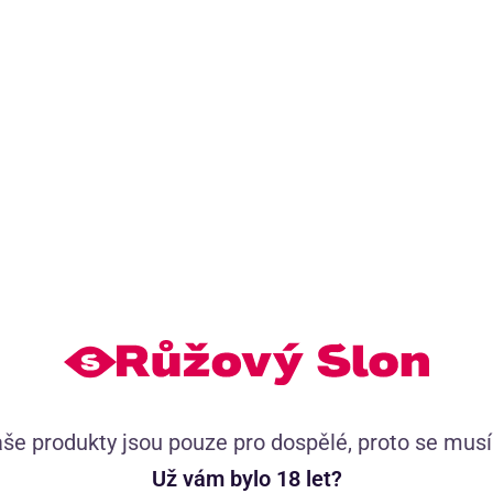
Orální lubrikační gel Strawberry Candy (30
ml)
Tip
še produkty jsou pouze pro dospělé, proto se mus
Vyladěný orální lubrikační gel bez cukru s úžasnou přírodní
chutí a vůní jahodových bonbónů promění orální hrátky v
Už vám bylo 18 let?