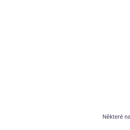
0
Ochranný prací sáček Wash Bag
Tip
Některé na
Praktický sáček na praní prádla ochrání oblečení i pračku.
Snižuje mechanické tření látky, zabrání zamotání ramínek i