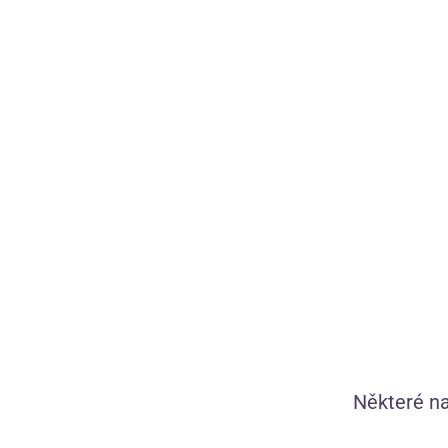
Ochranný prací sáček Wash Bag
Tip
Některé na