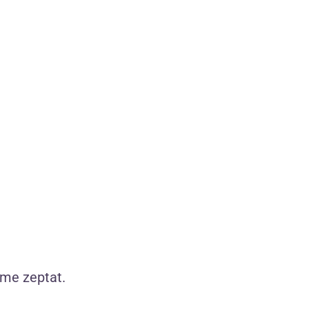
Obsessive Floral Woody parfém s feromony
(30 ml)
íme zeptat.