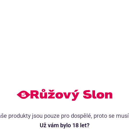
Doporučujeme přikoupit
(6)
Podvazkové punčochy Tease Your Dreams
še produkty jsou pouze pro dospělé, proto se mus
Už vám bylo 18 let?