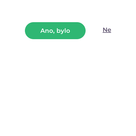
Ne
Ano, bylo
Punčochy v černé barvě s květinovým motivem a s
falešnými podvazky ve tvaru dvou oček vám pomůžou
upoutat pozornost.
(32)
Skladem
549
Kč
699
Kč
—
+
Shunga stimulační jahodový lesk na rty –
Sparkling Wine (10 ml)