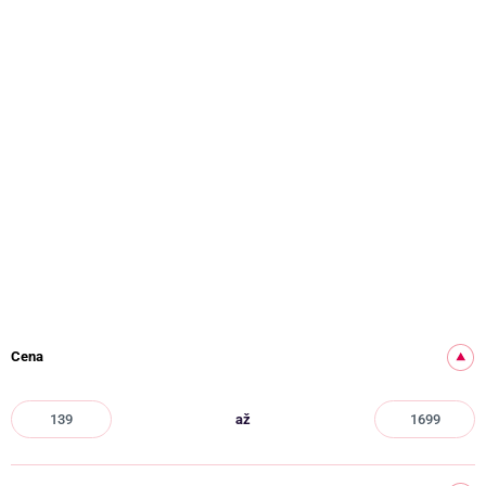
Návod: Jak na klystýr
PŘEJÍT DO PLAY! ZÓNY
Filtrovat produkty
Cena
až