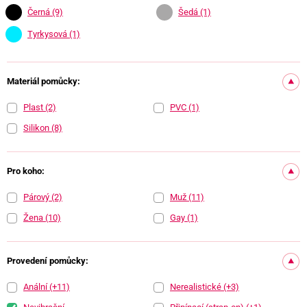
Černá
(9)
Šedá
(1)
Tyrkysová
(1)
Materiál pomůcky:
Plast
(2)
PVC
(1)
Silikon
(8)
Pro koho:
Párový
(2)
Muž
(11)
Žena
(10)
Gay
(1)
Provedení pomůcky:
Anální
(+11)
Nerealistické
(+3)