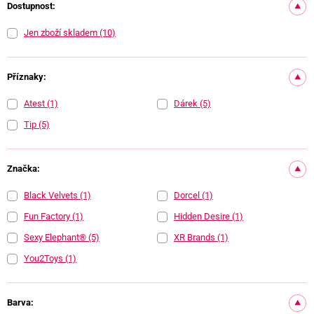
Dostupnost:
Jen zboží skladem
(10)
Příznaky:
Atest
(1)
Dárek
(5)
Tip
(5)
Značka:
Black Velvets
(1)
Dorcel
(1)
Fun Factory
(1)
Hidden Desire
(1)
Sexy Elephant®
(5)
XR Brands
(1)
You2Toys
(1)
Barva: