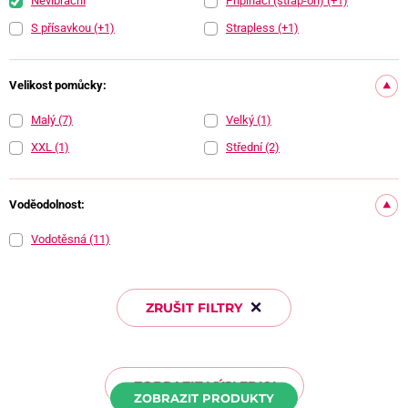
Nevibrační
Připínací (strap-on)
(+1)
S přísavkou
(+1)
Strapless
(+1)
Velikost pomůcky:
Malý
(7)
Velký
(1)
XXL
(1)
Střední
(2)
Voděodolnost:
Vodotěsná
(11)
ZRUŠIT FILTRY
ZOBRAZIT VÝSLEDKY
ZOBRAZIT PRODUKTY