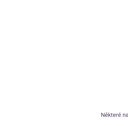
Diskrétní doprava
zdarma nad 1 200 Kč
Chystáme pr
90 dní na
bezplatné vrácení
1 449 vlastníc
Vše skladem,
zítra doručíme
Kamila, Verča
tě provedou s
Některé na