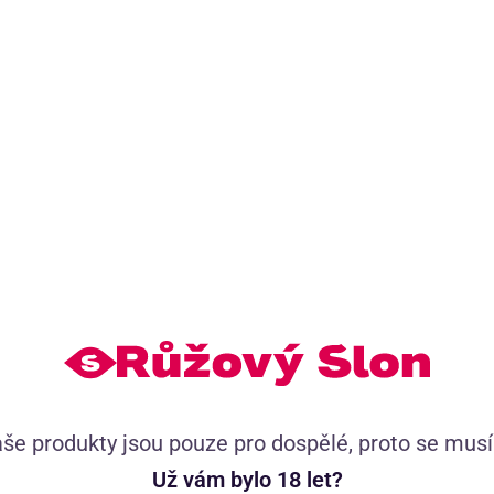
o vás exkluzivní obsah
Tisíce spokojených zákazn
h videí
52 518 uživatelských recenzí,
 a Dominika
se známkou 4.8
větem sexu
Tisíce příběhů pro tvou inspiraci
Doporučujeme přikoupit
(5)
še produkty jsou pouze pro dospělé, proto se mus
Už vám bylo 18 let?