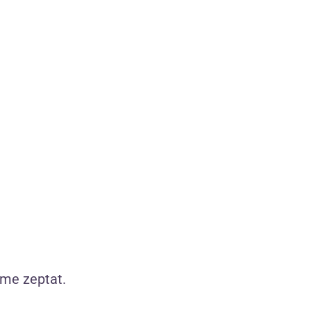
íků
Naše produkty sami testujeme
2 190 pečlivě vybraných produktů
Jen ty, které sami používáme
íme zeptat.