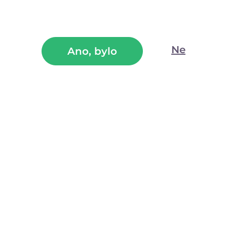
Lubrikační gel 100% Natural Vegan (150 ml)
Ne
Ano, bylo
Tip
Atest
Veganský certifikovaný lubrikační gel na vodní bázi ze 100%
přírodních látek bez barviv. Má neutrální chuť, výborně
klouže, nezasychá a nelepí.