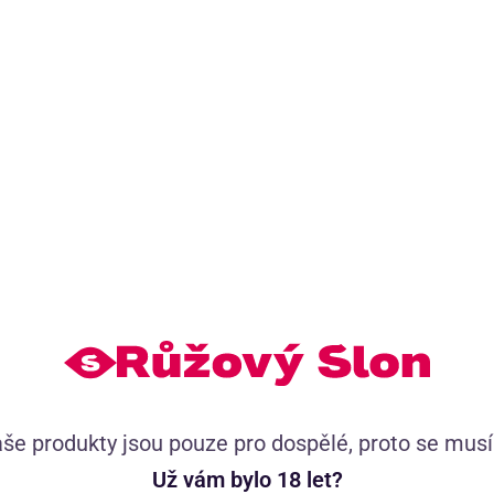
Šetrný lubrikant obohacený o aloe vera, kyselinu
hyaluronovou a squalane účinně zvlhčuje intimní partie.
Ideální pro osoby s citlivou pokožkou.
(110)
Skladem
249
Kč
399
Kč
še produkty jsou pouze pro dospělé, proto se mus
se slevovým kupónem
199
Kč
LETO20
Už vám bylo 18 let?