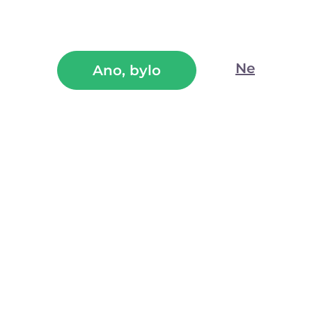
—
+
Ne
Ano, bylo
ze
(32)
Dotaz k produktu
 produktu
 názvem
Pepino Classic
.
Základní kondomy
bez vůně, vroubků, barev 
rikované, v balení
tři kusy
.